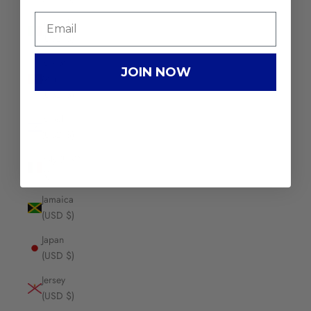
Ireland
(USD $)
Isle of
JOIN NOW
Man
(USD $)
Israel
(USD $)
Italy (USD
$)
Jamaica
(USD $)
Japan
(USD $)
Jersey
(USD $)