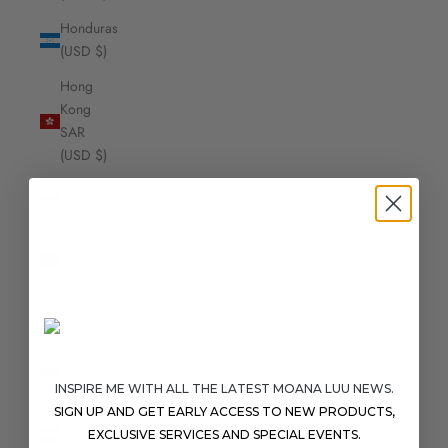
Honduras
(USD $)
Hong
Kong
SAR
(USD $)
Hungary
(USD $)
Iceland
(USD $)
India
(USD $)
Indonesia
(USD $)
INSPIRE ME WITH ALL THE LATEST MOANA LUU NEWS.
SIGN UP AND GET EARLY ACCESS TO NEW PRODUCTS,
Iraq
EXCLUSIVE SERVICES AND SPECIAL EVENTS.
(USD $)