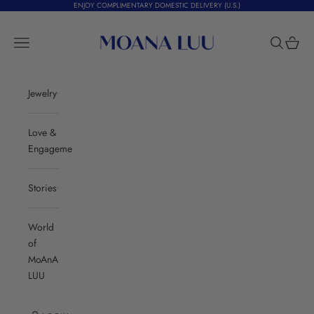
Skip to content
ENJOY COMPLIMENTARY DOMESTIC DELIVERY (U.S.)
Moana Luu
Navigation menu
Search
Cart
Jewelry
Love &
Engagement
Stories
World
of
MoAnA
LUU