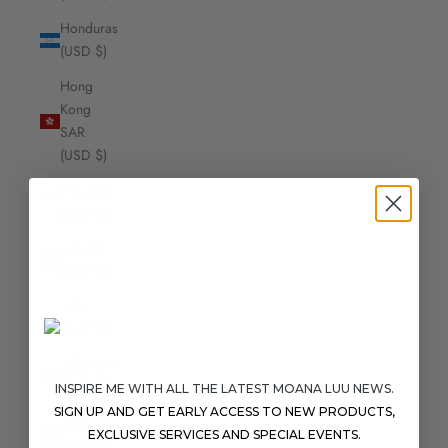
Honduras
(USD $)
Hong
Kong
SAR
(USD $)
Hungary
(USD $)
Iceland
(USD $)
India
(USD $)
Indonesia
(USD $)
INSPIRE ME WITH ALL THE LATEST MOANA LUU NEWS.
SIGN UP AND GET EARLY ACCESS TO NEW PRODUCTS,
Iraq
EXCLUSIVE SERVICES AND SPECIAL EVENTS.
(USD $)