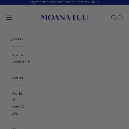
Skip to content
ENJOY COMPLIMENTARY DOMESTIC DELIVERY (U.S.)
Moana Luu
Navigation menu
Search
Cart
Jewelry
Love &
Engagement
Stories
World
of
MoAnA
LUU