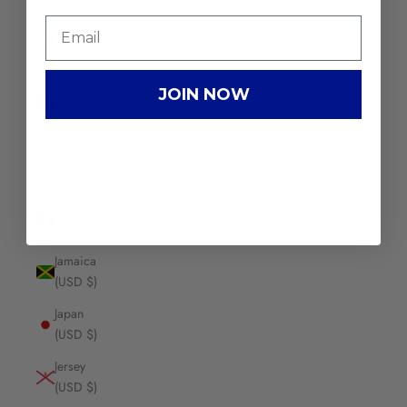
Ireland
(USD $)
Isle of
JOIN NOW
Man
(USD $)
Israel
(USD $)
Italy (USD
$)
Jamaica
(USD $)
Japan
(USD $)
Jersey
(USD $)