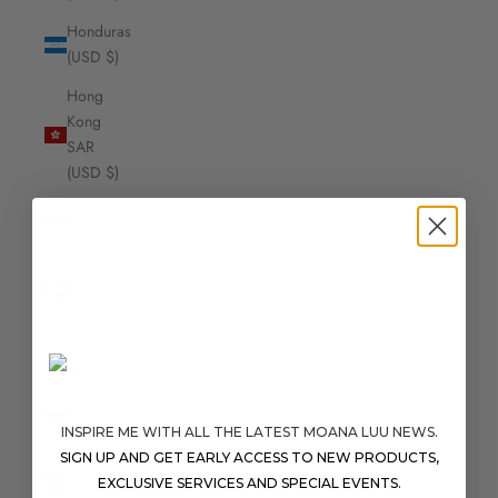
Honduras
(USD $)
Hong
Kong
SAR
(USD $)
Hungary
(USD $)
Iceland
(USD $)
India
(USD $)
Indonesia
(USD $)
INSPIRE ME WITH ALL THE LATEST MOANA LUU NEWS.
SIGN UP AND GET EARLY ACCESS TO NEW PRODUCTS,
Iraq
EXCLUSIVE SERVICES AND SPECIAL EVENTS.
(USD $)