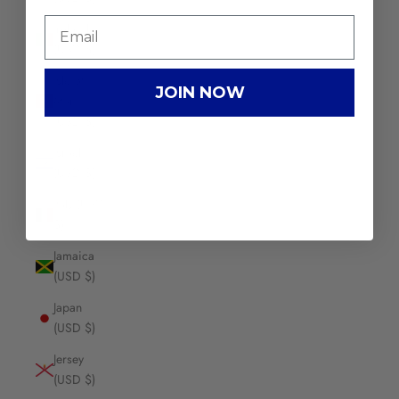
Ireland
(USD $)
Isle of
JOIN NOW
Man
(USD $)
Israel
(USD $)
Italy (USD
$)
Jamaica
(USD $)
Japan
(USD $)
Jersey
(USD $)