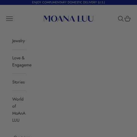
Skip to content
ENJOY COMPLIMENTARY DOMESTIC DELIVERY (U.S.)
Moana Luu
Navigation menu
Search
Cart
Jewelry
Love &
Engagement
Stories
World
of
MoAnA
LUU