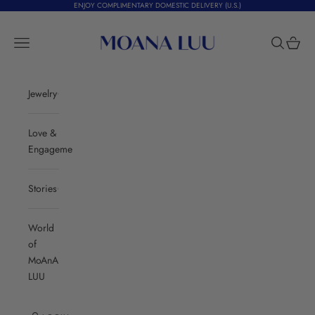
Skip to content
ENJOY COMPLIMENTARY DOMESTIC DELIVERY (U.S.)
Moana Luu
Navigation menu
Search
Cart
Jewelry
Love &
Engagement
Stories
World
of
MoAnA
LUU