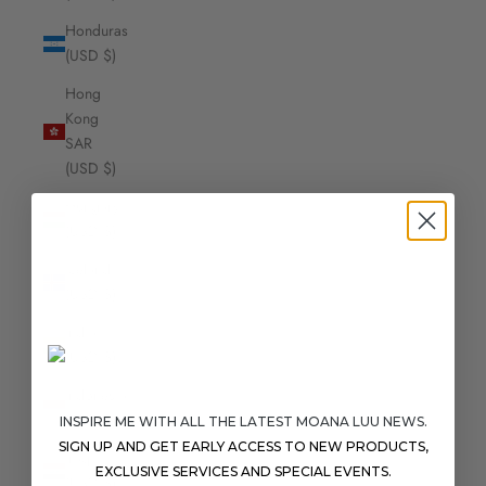
Honduras
(USD $)
Hong
Kong
SAR
(USD $)
Hungary
(USD $)
Iceland
(USD $)
India
(USD $)
Indonesia
(USD $)
INSPIRE ME WITH ALL THE LATEST MOANA LUU NEWS.
SIGN UP AND GET EARLY ACCESS TO NEW PRODUCTS,
Iraq
EXCLUSIVE SERVICES AND SPECIAL EVENTS.
(USD $)