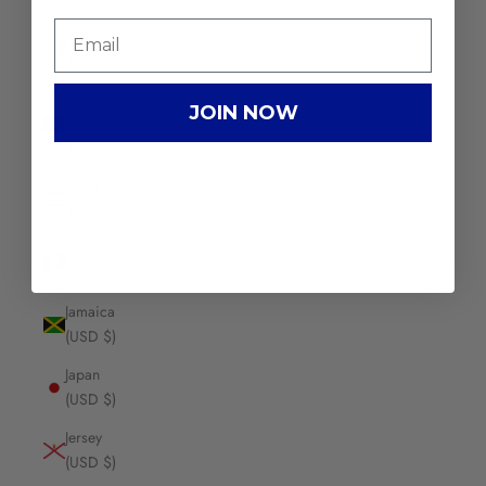
Ireland
(USD $)
Isle of
JOIN NOW
Man
(USD $)
Israel
(USD $)
Italy (USD
$)
Jamaica
(USD $)
Japan
(USD $)
Jersey
(USD $)