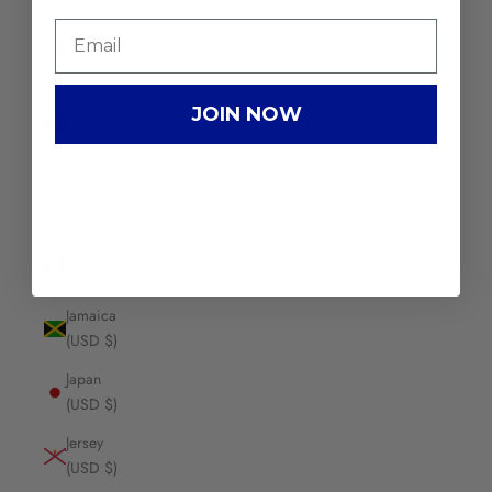
Ireland
(USD $)
Isle of
JOIN NOW
Man
(USD $)
Israel
(USD $)
Italy (USD
$)
Jamaica
(USD $)
Japan
(USD $)
Jersey
(USD $)