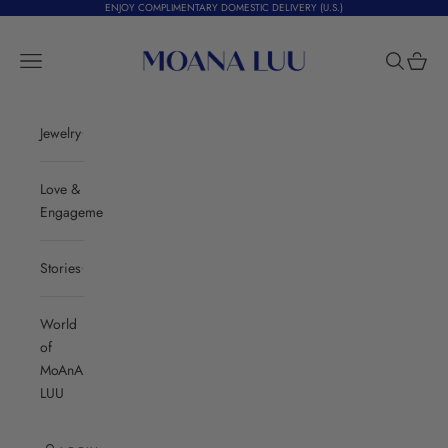
Skip to content
ENJOY COMPLIMENTARY DOMESTIC DELIVERY (U.S.)
Moana Luu
Navigation menu
Search
Cart
Jewelry
Love &
Engagement
Stories
World
of
MoAnA
LUU