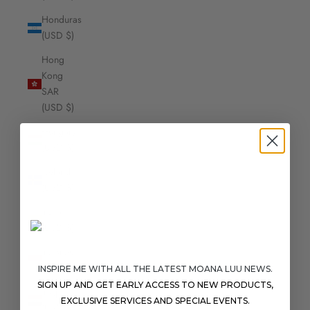
Honduras
(USD $)
Hong
Kong
SAR
(USD $)
Hungary
(USD $)
Iceland
(USD $)
India
(USD $)
Indonesia
(USD $)
INSPIRE ME WITH ALL THE LATEST MOANA LUU NEWS.
SIGN UP AND GET EARLY ACCESS TO NEW PRODUCTS,
Iraq
EXCLUSIVE SERVICES AND SPECIAL EVENTS.
(USD $)