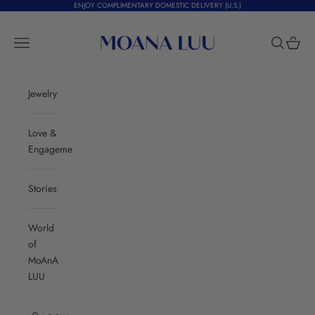
Skip to content
ENJOY COMPLIMENTARY DOMESTIC DELIVERY (U.S.)
Moana Luu
Navigation menu
Search
Cart
Jewelry
Love &
Engagement
Stories
World
of
MoAnA
LUU