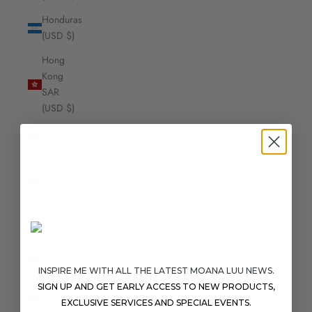
Honduras
(USD $)
Hong
Kong
SAR
(USD $)
Hungary
(USD $)
Iceland
(USD $)
India
(USD $)
Indonesia
(USD $)
INSPIRE ME WITH ALL THE LATEST MOANA LUU NEWS.
SIGN UP AND GET EARLY ACCESS TO NEW PRODUCTS,
Iraq
EXCLUSIVE SERVICES AND SPECIAL EVENTS.
(USD $)