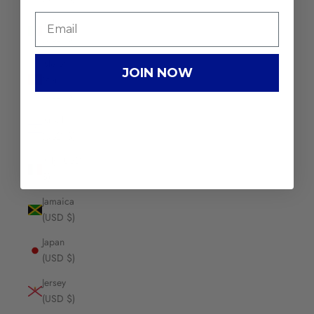
Ireland
(USD $)
Isle of
JOIN NOW
Man
(USD $)
Israel
(USD $)
Italy (USD
$)
Jamaica
(USD $)
Japan
(USD $)
Jersey
(USD $)