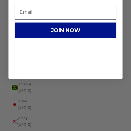
Ireland
(USD $)
Isle of
JOIN NOW
Man
(USD $)
Israel
(USD $)
Italy (USD
$)
Jamaica
(USD $)
Japan
(USD $)
Jersey
(USD $)