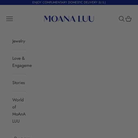
Skip to content
ENJOY COMPLIMENTARY DOMESTIC DELIVERY (U.S.)
Moana Luu
Navigation menu
Search
Cart
Jewelry
Love &
Engagement
Stories
World
of
MoAnA
LUU