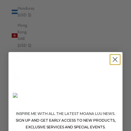
Honduras
(USD $)
Hong
Kong
SAR
(USD $)
Hungary
(USD $)
Iceland
(USD $)
India
(USD $)
Indonesia
(USD $)
INSPIRE ME WITH ALL THE LATEST MOANA LUU NEWS.
SIGN UP AND GET EARLY ACCESS TO NEW PRODUCTS,
Iraq
EXCLUSIVE SERVICES AND SPECIAL EVENTS.
(USD $)