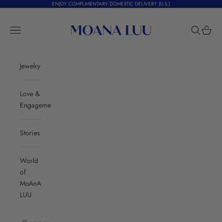
Skip to content
ENJOY COMPLIMENTARY DOMESTIC DELIVERY (U.S.)
Moana Luu
Navigation menu
Search
Cart
Jewelry
Love &
Engagement
Stories
World
of
MoAnA
LUU