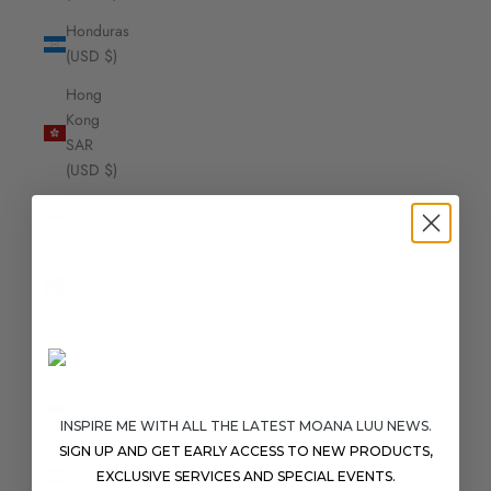
Honduras
(USD $)
Hong
Kong
SAR
(USD $)
Hungary
(USD $)
Iceland
(USD $)
India
(USD $)
Indonesia
(USD $)
INSPIRE ME WITH ALL THE LATEST MOANA LUU NEWS.
SIGN UP AND GET EARLY ACCESS TO NEW PRODUCTS,
Iraq
EXCLUSIVE SERVICES AND SPECIAL EVENTS.
(USD $)