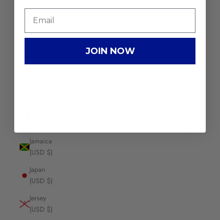
Ireland
(USD $)
Isle of
JOIN NOW
Man
(USD $)
Israel
(USD $)
Italy (USD
$)
Jamaica
(USD $)
Japan
(USD $)
Jersey
(USD $)